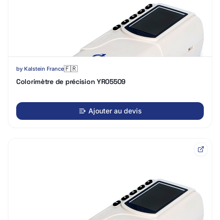
🇫🇷
by
Kalstein France
Colorimètre de précision YR05509
Ajouter au devis