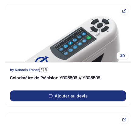
3D
🇫🇷
by
Kalstein France
Colorimètre de Précision YR05506 // YR05508
Ajouter au devis