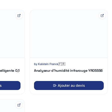
Chargement
3D…
🇫🇷
by
Kalstein France
elligente 0,1
Analyseur d'humidité infrarouge YR05556
is
Ajouter au devis