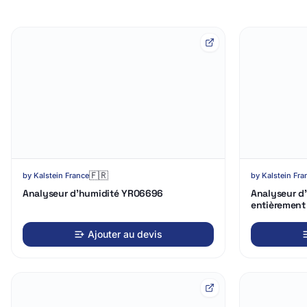
Chargement
Chargement
3D…
3D…
🇫🇷
by
Kalstein France
by
Kalstein Fra
Analyseur d'humidité YR06696
Analyseur d
entièremen
Ajouter au devis