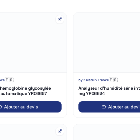
Chargement
3D…
🇫🇷
🇫🇷
nce
by
Kalstein France
'hémoglobine glycosylée
Analyseur d'humidité série int
t automatique YR06657
mg YR06634
Ajouter au devis
Ajouter au dev