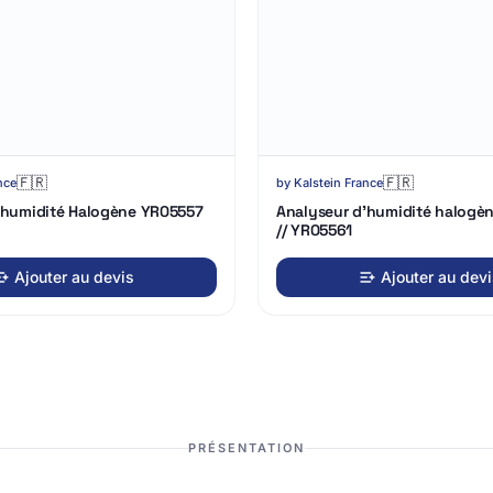
Chargement
3D…
🇫🇷
🇫🇷
nce
by
Kalstein France
'humidité Halogène YR05557
Analyseur d'humidité halogè
// YR05561
Ajouter au devis
Ajouter au dev
PRÉSENTATION