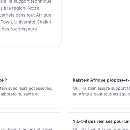
cale, le support technique
s à la région. Notre
striels dans tout Afrique.
e Town, Université Cheikh
 à des fournisseurs
té ?
Kalstein Afrique propose-t-i
tein avec leurs accessoires,
Oui, Kalstein assure support t
laboratoire, santé et
en Afrique pour tous les équi
Y a-t-il des remises pour uni
 un devis avec prix et délais
Oui, Kalstein Afrique propose 