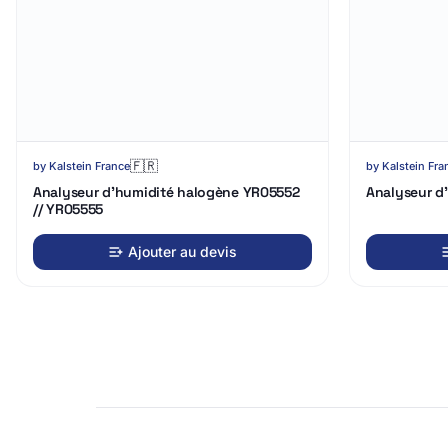
Chargement
Chargement
3D…
3D…
🇫🇷
by
Kalstein France
by
Kalstein Fra
Analyseur d'humidité halogène YR05552
Analyseur d
// YR05555
Ajouter au devis